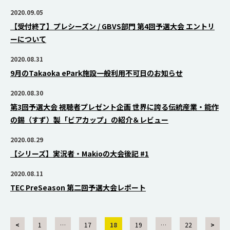
2020.09.05
【受付終了】プレシーズン / GBVS部門 第4回予選大会 エントリ
ーについて
2020.08.31
9月のTakaoka ePark施設一般利用不可日のお知らせ
2020.08.30
第3回予選大会 視聴者プレゼント企画 世界に誇る伝統産業・能作
の錫（すず）製「ビアカップ」の紹介＆レビュー
2020.08.29
【シリーズ】実況者・Makioの大会後記 #1
2020.08.11
TEC PreSeason 第二回予選大会レポート
<
1
…
17
18
19
…
22
>